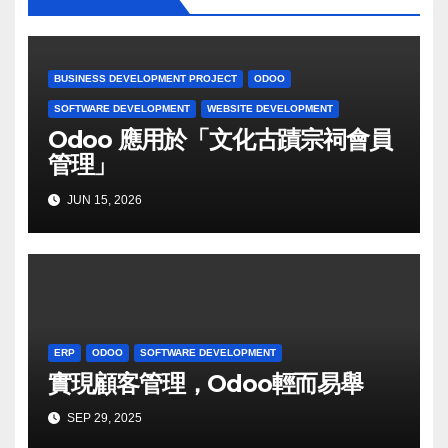
BUSINESS DEVELOPMENT PROJECT
ODOO
SOFTWARE DEVELOPMENT
WEBSITE DEVELOPMENT
Odoo 應用於「文化古蹟宗祠會員
管理」
JUN 15, 2026
ERP
ODOO
SOFTWARE DEVELOPMENT
實現顧客管理，Odoo輕而易舉
SEP 29, 2025