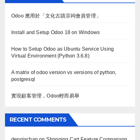
Odoo 應用於「文化古蹟宗祠會員管理」
Install and Setup Odoo 18 on Windows
How to Setup Odoo as Ubuntu Service Using
Virtual Environment (Python 3.6.8)
A matrix of odoo version vs versions of python,
postgresql
實現顧客管理，Odoo輕而易舉
RECENT COMMENTS
dennischan
on
Shopping Cart Feature Comparison