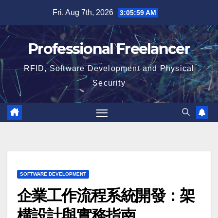
Skip
Fri. Aug 7th, 2026
3:06:00 AM
to
content
Professional Freelancer
RFID, Software Development and Physical
Security
SOFTWARE DEVELOPMENT
企業工作流程系統開發：架
構設計與實務指南