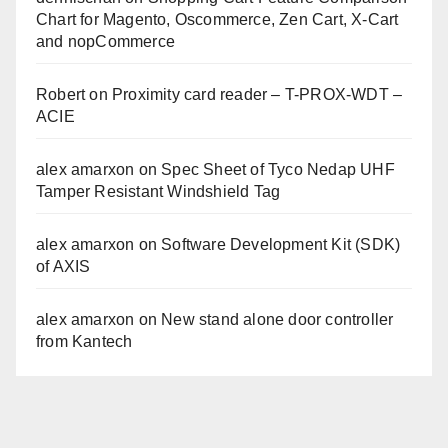
Chart for Magento, Oscommerce, Zen Cart, X-Cart
and nopCommerce
Robert
on
Proximity card reader – T-PROX-WDT –
ACIE
alex amarxon
on
Spec Sheet of Tyco Nedap UHF
Tamper Resistant Windshield Tag
alex amarxon
on
Software Development Kit (SDK)
of AXIS
alex amarxon
on
New stand alone door controller
from Kantech