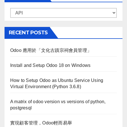
Categories
RECENT POSTS
Odoo 應用於「文化古蹟宗祠會員管理」
Install and Setup Odoo 18 on Windows
How to Setup Odoo as Ubuntu Service Using
Virtual Environment (Python 3.6.8)
A matrix of odoo version vs versions of python,
postgresql
實現顧客管理，Odoo輕而易舉