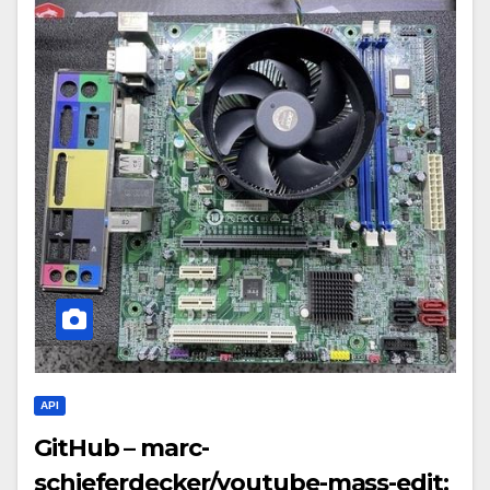
API
GitHub – marc-
schieferdecker/youtube-mass-edit: