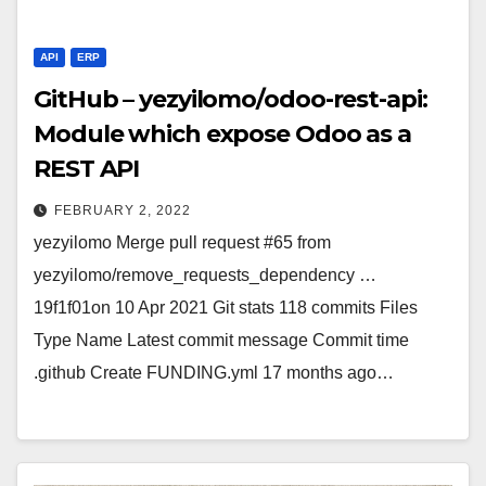
API
ERP
GitHub – yezyilomo/odoo-rest-api:
Module which expose Odoo as a
REST API
FEBRUARY 2, 2022
yezyilomo Merge pull request #65 from
yezyilomo/remove_requests_dependency …
19f1f01on 10 Apr 2021 Git stats 118 commits Files
Type Name Latest commit message Commit time
.github Create FUNDING.yml 17 months ago…