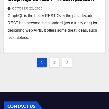
OCTOBER 22, 2021
GraphQL is the better REST Over the past decade,
REST has become the standard (yet a fuzzy one) for
designing web APIs. It offers some great ideas, such
as stateless…
Posts
1
2
pagination
CONTACT US