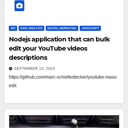
API
DATA ANALYSIS
DIGITAL MARKETING
JAVASCRIPT
Nodejs application that can bulk
edit your YouTube videos
descriptions
SEPTEMBER 10, 2024
https://github.com/marc-schieferdecker/youtube-mass-
edit