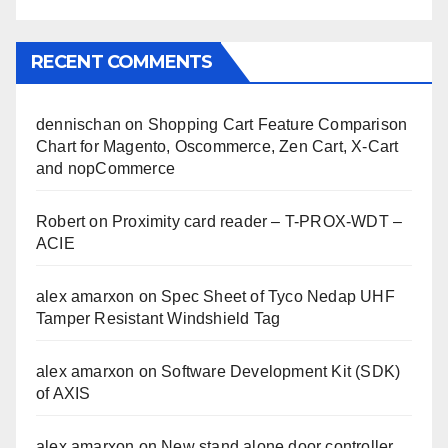
RECENT COMMENTS
dennischan
on
Shopping Cart Feature Comparison
Chart for Magento, Oscommerce, Zen Cart, X-Cart
and nopCommerce
Robert
on
Proximity card reader – T-PROX-WDT –
ACIE
alex amarxon
on
Spec Sheet of Tyco Nedap UHF
Tamper Resistant Windshield Tag
alex amarxon
on
Software Development Kit (SDK)
of AXIS
alex amarxon
on
New stand alone door controller